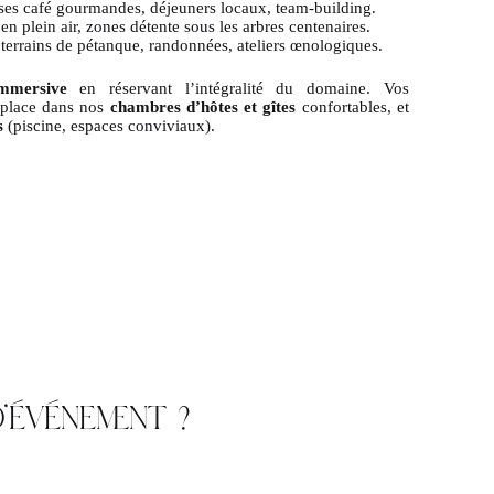
ses café gourmandes, déjeuners locaux, team-building.
 en plein air, zones détente sous les arbres centenaires.
 terrains de pétanque, randonnées, ateliers œnologiques.
immersive
en réservant l’intégralité du domaine. Vos
r place dans nos
chambres d’hôtes et gîtes
confortables, et
s
(piscine, espaces conviviaux).
’ÉVÉNEMENT ?