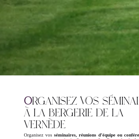
O
RGANISEZ VOS SÉMINA
À LA BERGERIE DE LA
VERNÈDE
Organisez vos
séminaires, réunions d’équipe ou confér