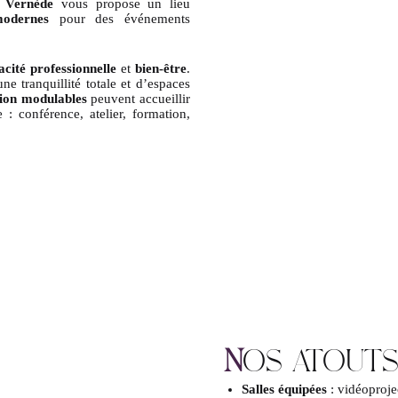
 Vernède
vous propose un lieu
modernes
pour des événements
cacité professionnelle
et
bien-être
.
une tranquillité totale et d’espaces
nion modulables
peuvent accueillir
 : conférence, atelier, formation,
N
OS ATOUTS
Salles équipées
: vidéoproje